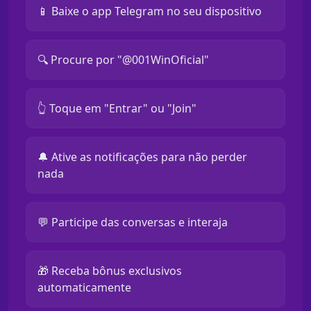
📱 Baixe o app Telegram no seu dispositivo
🔍 Procure por "@001WinOficial"
👆 Toque em "Entrar" ou "Join"
🔔 Ative as notificações para não perder
nada
💬 Participe das conversas e interaja
🎁 Receba bônus exclusivos
automaticamente