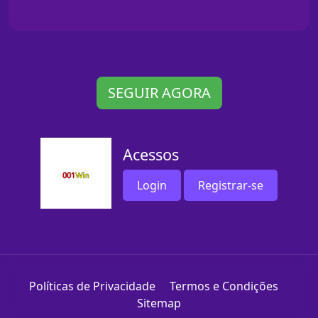
SEGUIR AGORA
Acessos
Login
Registrar-se
Políticas de Privacidade
Termos e Condições
Sitemap