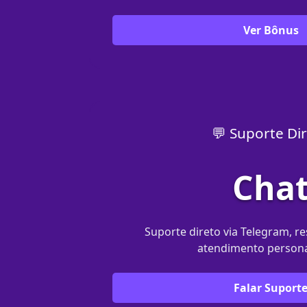
Ver Bônus
💬 Suporte Di
Cha
Suporte direto via Telegram, r
atendimento persona
Falar Suport