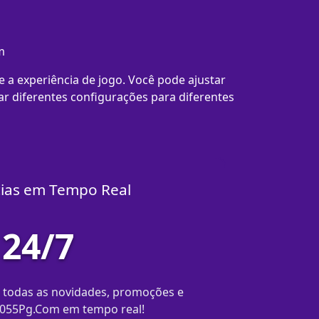
m
 a experiência de jogo. Você pode ajustar
var diferentes configurações para diferentes
cias em Tempo Real
24/7
e todas as novidades, promoções e
0055Pg.Com em tempo real!