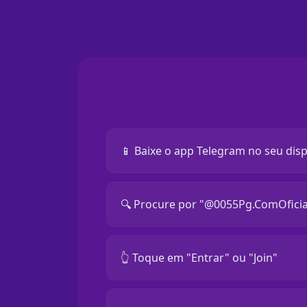
📱 Baixe o app Telegram no seu disp
🔍 Procure por "@0055Pg.ComOficia
👆 Toque em "Entrar" ou "Join"