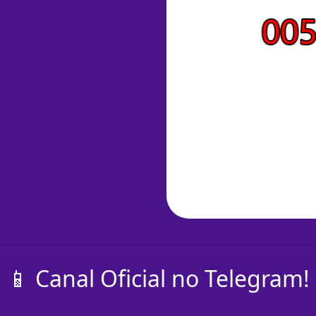
📱 Canal Oficial no Telegram!