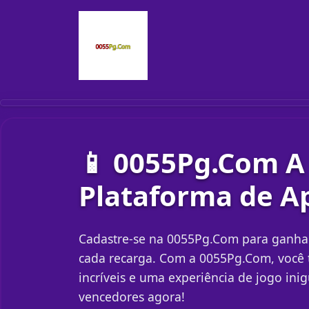
📱 0055Pg.Com A
Plataforma de A
Cadastre-se na 0055Pg.Com para ganha
cada recarga. Com a 0055Pg.Com, você
incríveis e uma experiência de jogo inig
vencedores agora!