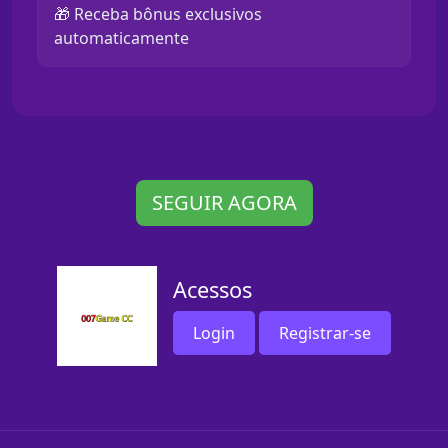
🎁 Receba bônus exclusivos
automaticamente
SEGUIR AGORA
Acessos
Login
Registrar-se