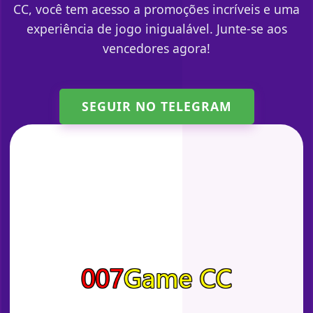
CC, você tem acesso a promoções incríveis e uma
experiência de jogo inigualável. Junte-se aos
vencedores agora!
SEGUIR NO TELEGRAM