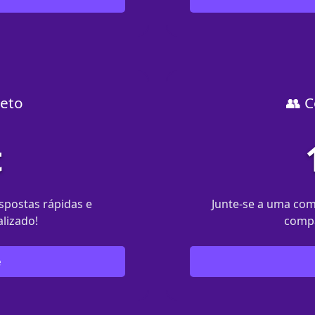
reto
👥 
t
espostas rápidas e
Junte-se a uma com
lizado!
compa
e