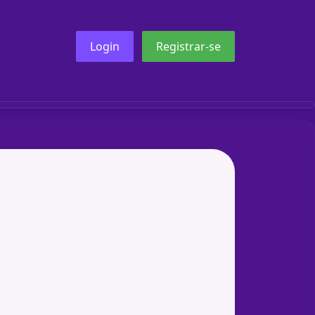
Login
Registrar-se