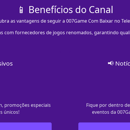
📱 Benefícios do Canal
ubra as vantagens de seguir a 007Game Com Baixar no Tel
 com fornecedores de jogos renomados, garantindo quali
sivos
📢 Notí
m, promoções especiais
Fique por dentro d
s únicos!
eventos da 007G