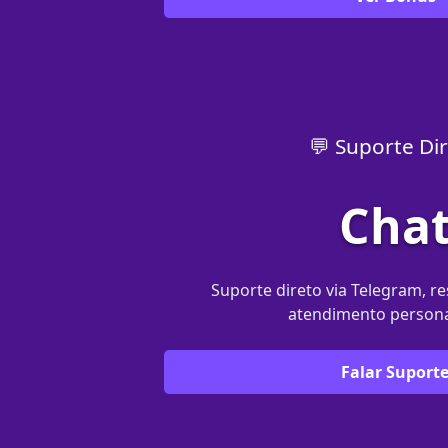
💬 Suporte Di
Cha
Suporte direto via Telegram, r
atendimento persona
Falar Suport