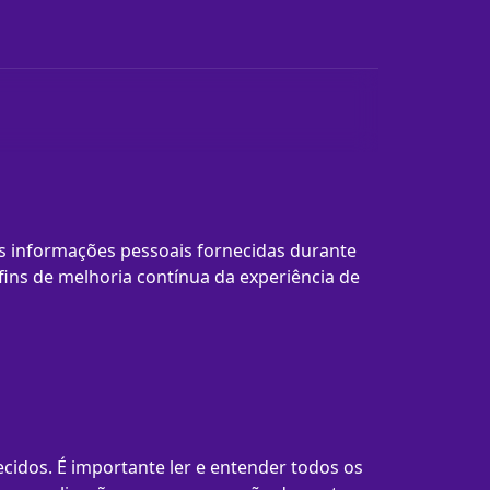
s informações pessoais fornecidas durante
fins de melhoria contínua da experiência de
idos. É importante ler e entender todos os