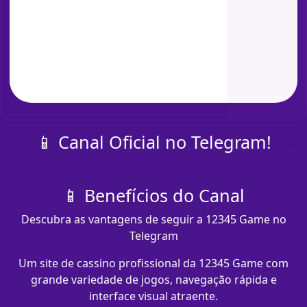
📱 Canal Oficial no Telegram!
📱 Benefícios do Canal
Descubra as vantagens de seguir a 12345 Game no
Telegram
Um site de cassino profissional da 12345 Game com
grande variedade de jogos, navegação rápida e
interface visual atraente.