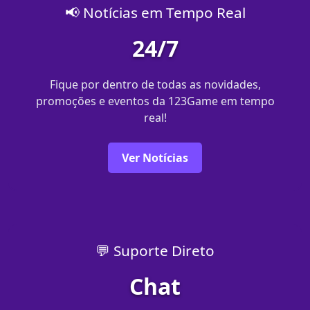
📢 Notícias em Tempo Real
24/7
Fique por dentro de todas as novidades,
promoções e eventos da 123Game em tempo
real!
Ver Notícias
💬 Suporte Direto
Chat