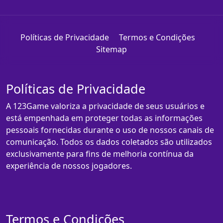
Políticas de Privacidade
Termos e Condições
Sitemap
Políticas de Privacidade
A 123Game valoriza a privacidade de seus usuários e
está empenhada em proteger todas as informações
pessoais fornecidas durante o uso de nossos canais de
comunicação. Todos os dados coletados são utilizados
exclusivamente para fins de melhoria contínua da
experiência de nossos jogadores.
Termos e Condições