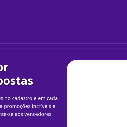
or
postas
s no cadastro e em cada
a promoções incríveis e
unte-se aos vencedores