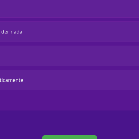
erder nada
a
aticamente