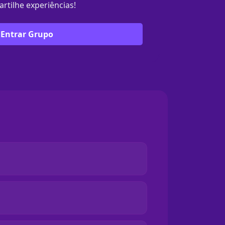
rtilhe experiências!
Entrar Grupo