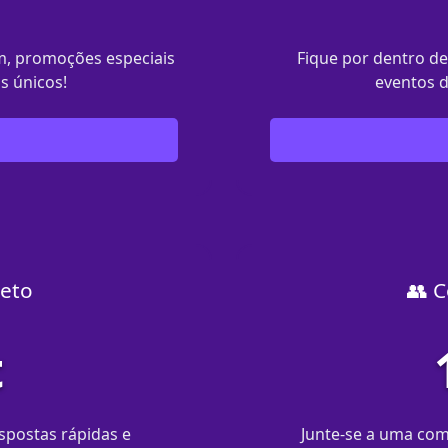
m, promoções especiais
Fique por dentro d
s únicos!
eventos d
reto
👥 
t
espostas rápidas e
Junte-se a uma com