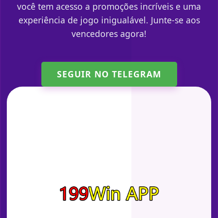
você tem acesso a promoções incríveis e uma
experiência de jogo inigualável. Junte-se aos
vencedores agora!
SEGUIR NO TELEGRAM