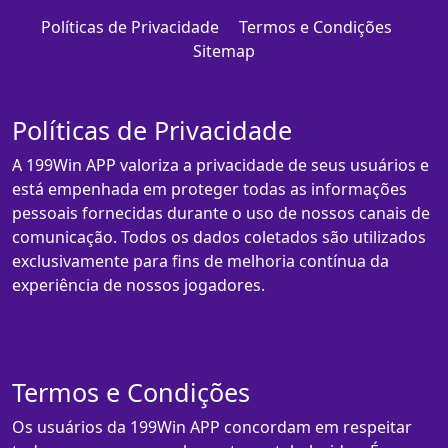
Políticas de Privacidade
Termos e Condições
Sitemap
Políticas de Privacidade
A 199Win APP valoriza a privacidade de seus usuários e
está empenhada em proteger todas as informações
pessoais fornecidas durante o uso de nossos canais de
comunicação. Todos os dados coletados são utilizados
exclusivamente para fins de melhoria contínua da
experiência de nossos jogadores.
Termos e Condições
Os usuários da 199Win APP concordam em respeitar