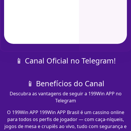
📱 Canal Oficial no Telegram!
📱 Benefícios do Canal
Descubra as vantagens de seguir a 199Win APP no
Telegram
O 199Win APP 199Win APP Brasil é um cassino online
para todos os perfis de jogador — com caça-níqueis,
jogos de mesa e crupiês ao vivo, tudo com segurança e