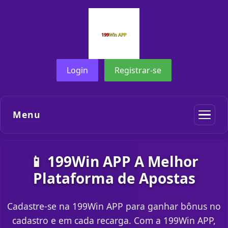
Login
Registrar-se
Menu
📱 199Win APP A Melhor
Plataforma de Apostas
Cadastre-se na 199Win APP para ganhar bônus no
cadastro e em cada recarga. Com a 199Win APP,