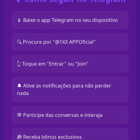
📱 Baixe o app Telegram no seu dispositivo
🔍 Procure por "@1XX APPOficial"
👆 Toque em "Entrar" ou "Join"
🔔 Ative as notificações para não perder
nada
💬 Participe das conversas e interaja
🎁 Receba bônus exclusivos