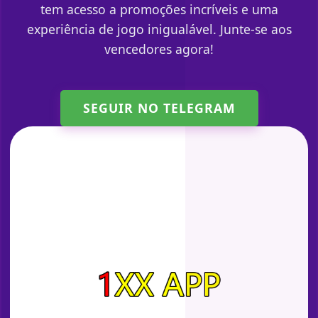
tem acesso a promoções incríveis e uma
experiência de jogo inigualável. Junte-se aos
vencedores agora!
SEGUIR NO TELEGRAM