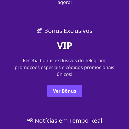
agora!
🎁 Bônus Exclusivos
VIP
Receba bônus exclusivos do Telegram,
promoções especiais e códigos promocionais
únicos!
Ver Bônus
📢 Notícias em Tempo Real