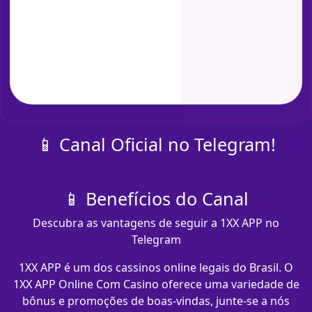
📱 Canal Oficial no Telegram!
📱 Benefícios do Canal
Descubra as vantagens de seguir a 1XX APP no
Telegram
1XX APP é um dos cassinos online legais do Brasil. O
1XX APP Online Com Casino oferece uma variedade de
bônus e promoções de boas-vindas, junte-se a nós