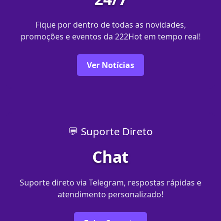
Fique por dentro de todas as novidades,
promoções e eventos da 222Hot em tempo real!
Ver Notícias
💬 Suporte Direto
Chat
Suporte direto via Telegram, respostas rápidas e
atendimento personalizado!