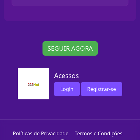
SEGUIR AGORA
Acessos
Login
Registrar-se
Políticas de Privacidade
Termos e Condições