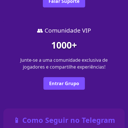
Falar Suporte
👥 Comunidade VIP
1000+
Junte-se a uma comunidade exclusiva de
jogadores e compartilhe experiências!
Entrar Grupo
📱 Como Seguir no Telegram