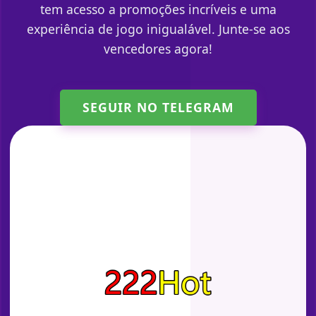
tem acesso a promoções incríveis e uma
experiência de jogo inigualável. Junte-se aos
vencedores agora!
SEGUIR NO TELEGRAM