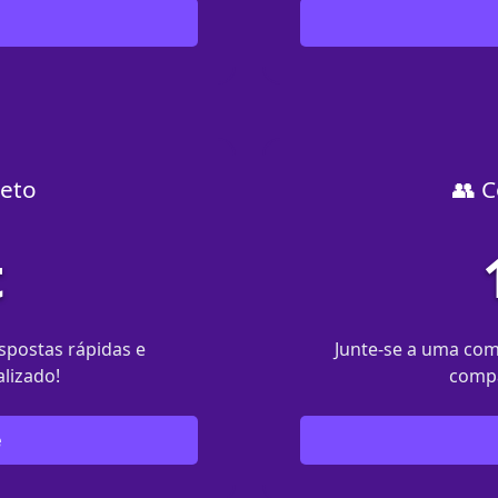
reto
👥 
t
espostas rápidas e
Junte-se a uma com
lizado!
compa
e