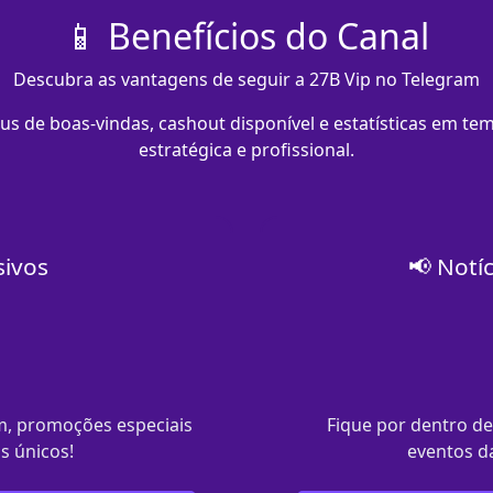
📱 Benefícios do Canal
Descubra as vantagens de seguir a 27B Vip no Telegram
nus de boas-vindas, cashout disponível e estatísticas em te
estratégica e profissional.
sivos
📢 Notí
m, promoções especiais
Fique por dentro d
s únicos!
eventos d