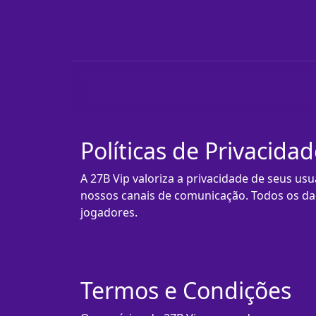
Políticas de Privacida
A 27B Vip valoriza a privacidade de seus u
nossos canais de comunicação. Todos os dad
jogadores.
Termos e Condições