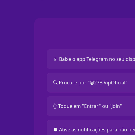
📱 Baixe o app Telegram no seu disp
🔍 Procure por "@27B VipOficial"
👆 Toque em "Entrar" ou "Join"
🔔 Ative as notificações para não p