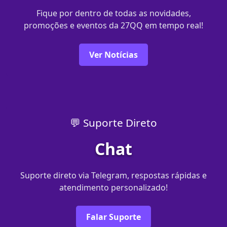
Fique por dentro de todas as novidades,
promoções e eventos da 27QQ em tempo real!
Ver Notícias
💬 Suporte Direto
Chat
Suporte direto via Telegram, respostas rápidas e
atendimento personalizado!
Falar Suporte