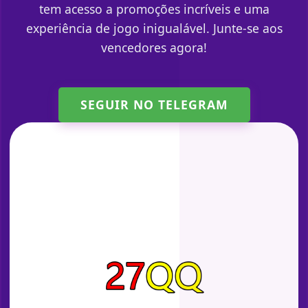
tem acesso a promoções incríveis e uma
experiência de jogo inigualável. Junte-se aos
vencedores agora!
SEGUIR NO TELEGRAM