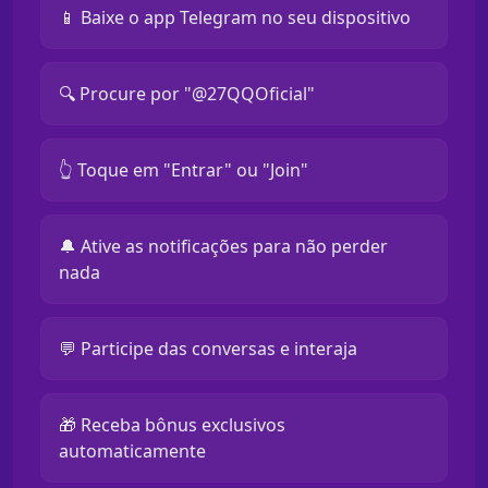
📱 Baixe o app Telegram no seu dispositivo
🔍 Procure por "@27QQOficial"
👆 Toque em "Entrar" ou "Join"
🔔 Ative as notificações para não perder
nada
💬 Participe das conversas e interaja
🎁 Receba bônus exclusivos
automaticamente