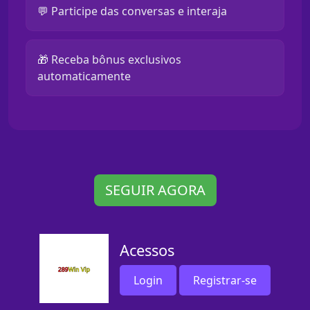
💬 Participe das conversas e interaja
🎁 Receba bônus exclusivos
automaticamente
SEGUIR AGORA
Acessos
Login
Registrar-se