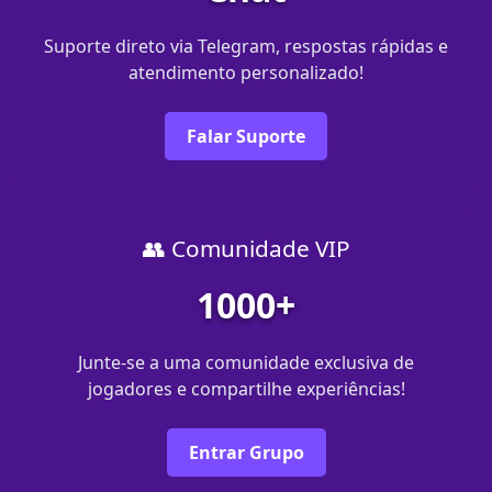
Suporte direto via Telegram, respostas rápidas e
atendimento personalizado!
Falar Suporte
👥 Comunidade VIP
1000+
Junte-se a uma comunidade exclusiva de
jogadores e compartilhe experiências!
Entrar Grupo