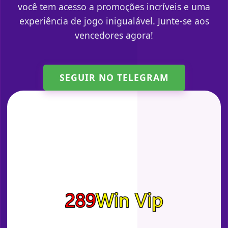
você tem acesso a promoções incríveis e uma
experiência de jogo inigualável. Junte-se aos
vencedores agora!
SEGUIR NO TELEGRAM