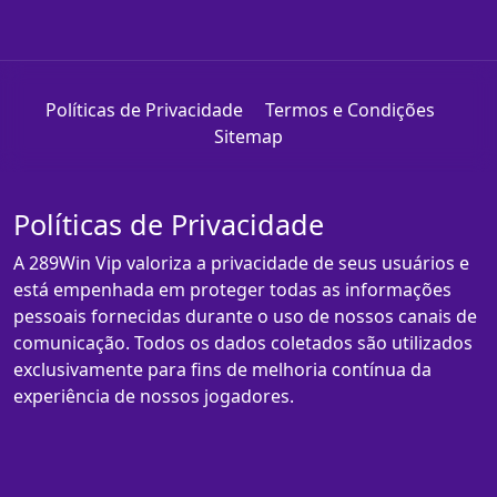
Políticas de Privacidade
Termos e Condições
Sitemap
Políticas de Privacidade
A 289Win Vip valoriza a privacidade de seus usuários e
está empenhada em proteger todas as informações
pessoais fornecidas durante o uso de nossos canais de
comunicação. Todos os dados coletados são utilizados
exclusivamente para fins de melhoria contínua da
experiência de nossos jogadores.