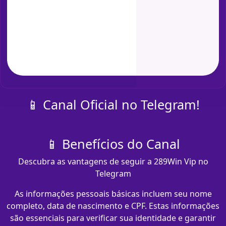
📱 Canal Oficial no Telegram!
📱 Benefícios do Canal
Descubra as vantagens de seguir a 289Win Vip no
Telegram
As informações pessoais básicas incluem seu nome
completo, data de nascimento e CPF. Estas informações
são essenciais para verificar sua identidade e garantir