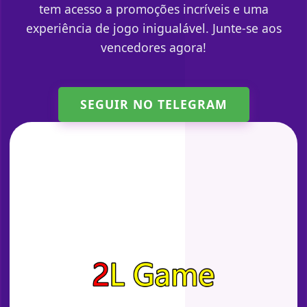
tem acesso a promoções incríveis e uma
experiência de jogo inigualável. Junte-se aos
vencedores agora!
SEGUIR NO TELEGRAM