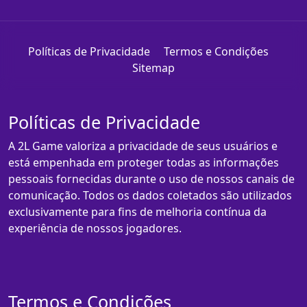
Políticas de Privacidade
Termos e Condições
Sitemap
Políticas de Privacidade
A 2L Game valoriza a privacidade de seus usuários e
está empenhada em proteger todas as informações
pessoais fornecidas durante o uso de nossos canais de
comunicação. Todos os dados coletados são utilizados
exclusivamente para fins de melhoria contínua da
experiência de nossos jogadores.
Termos e Condições