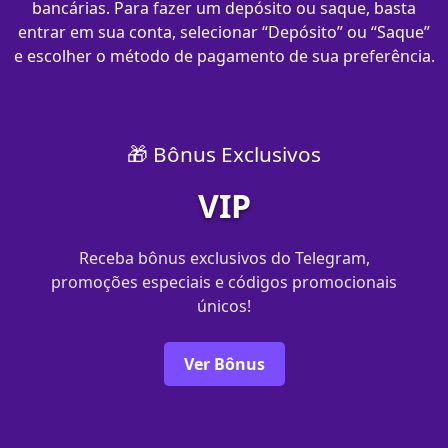
bancárias. Para fazer um depósito ou saque, basta
entrar em sua conta, selecionar “Depósito” ou “Saque”
e escolher o método de pagamento de sua preferência.
🎁 Bônus Exclusivos
VIP
Receba bônus exclusivos do Telegram,
promoções especiais e códigos promocionais
únicos!
Ver Bônus