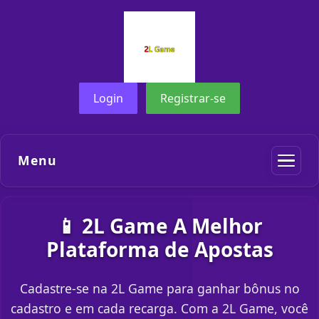
Login
Registrar-se
Menu
📱 2L Game A Melhor
Plataforma de Apostas
Cadastre-se na 2L Game para ganhar bônus no
cadastro e em cada recarga. Com a 2L Game, você