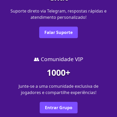
Suporte direto via Telegram, respostas rápidas e
atendimento personalizado!
Falar Suporte
👥 Comunidade VIP
1000+
Junte-se a uma comunidade exclusiva de
jogadores e compartilhe experiências!
Entrar Grupo