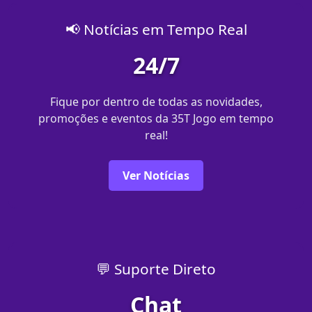
📢 Notícias em Tempo Real
24/7
Fique por dentro de todas as novidades,
promoções e eventos da 35T Jogo em tempo
real!
Ver Notícias
💬 Suporte Direto
Chat