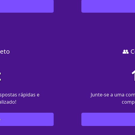
reto
👥 
t
espostas rápidas e
Junte-se a uma com
lizado!
compa
e