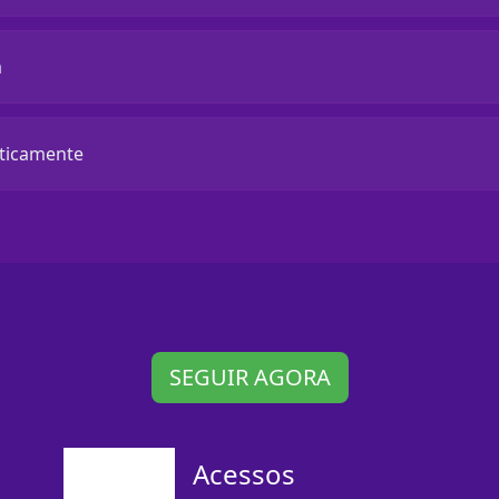
a
aticamente
SEGUIR AGORA
Acessos