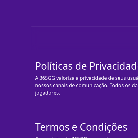
Políticas de Privacida
A 365GG valoriza a privacidade de seus us
nossos canais de comunicação. Todos os dad
jogadores.
Termos e Condições