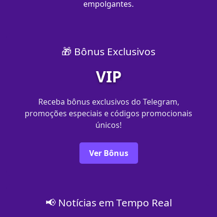
empolgantes.
🎁 Bônus Exclusivos
VIP
Receba bônus exclusivos do Telegram,
promoções especiais e códigos promocionais
únicos!
Ver Bônus
📢 Notícias em Tempo Real