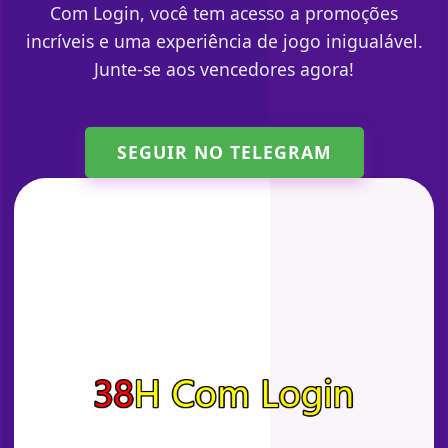
Com Login, você tem acesso a promoções
incríveis e uma experiência de jogo inigualável.
Junte-se aos vencedores agora!
SEGUIR NO TELEGRAM