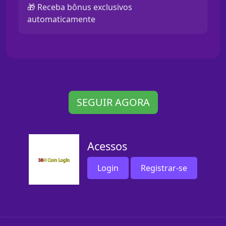
🎁 Receba bônus exclusivos
automaticamente
SEGUIR AGORA
Acessos
Login
Registrar-se