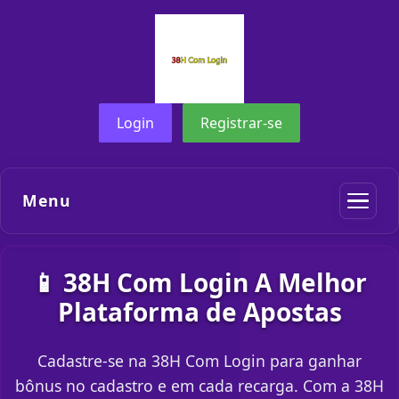
Login
Registrar-se
Menu
📱 38H Com Login A Melhor
Plataforma de Apostas
Cadastre-se na 38H Com Login para ganhar
bônus no cadastro e em cada recarga. Com a 38H