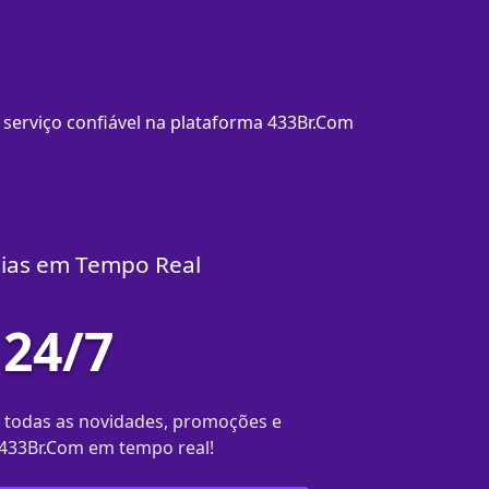
serviço confiável na plataforma 433Br.Com
cias em Tempo Real
24/7
e todas as novidades, promoções e
 433Br.Com em tempo real!