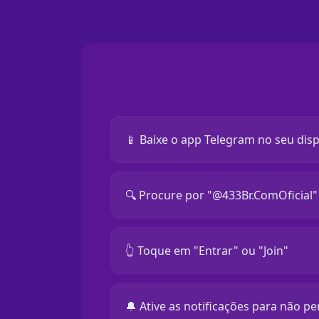
📱 Baixe o app Telegram no seu disp
🔍 Procure por "@433Br.ComOficial"
👆 Toque em "Entrar" ou "Join"
🔔 Ative as notificações para não p