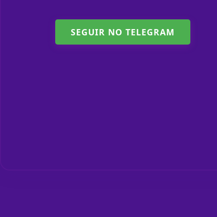
SEGUIR NO TELEGRAM