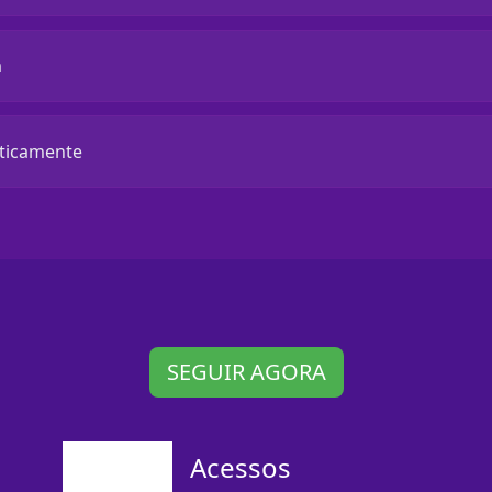
a
aticamente
SEGUIR AGORA
Acessos