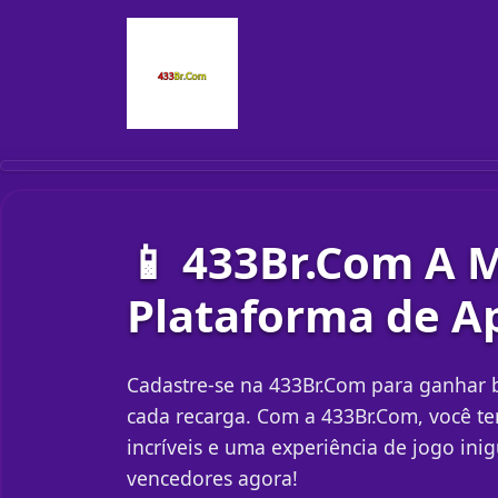
📱 433Br.Com A 
Plataforma de A
Cadastre-se na 433Br.Com para ganhar 
cada recarga. Com a 433Br.Com, você t
incríveis e uma experiência de jogo inig
vencedores agora!