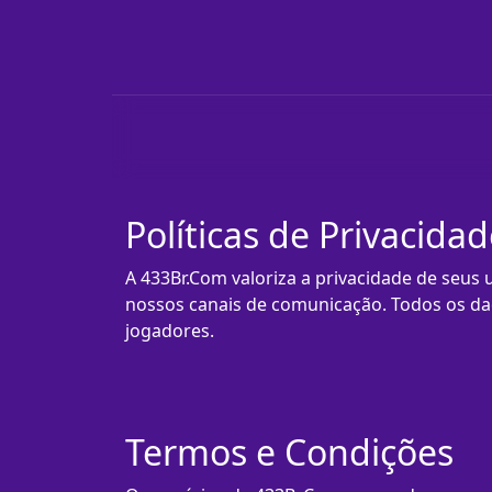
Políticas de Privacida
A 433Br.Com valoriza a privacidade de seus
nossos canais de comunicação. Todos os dad
jogadores.
Termos e Condições