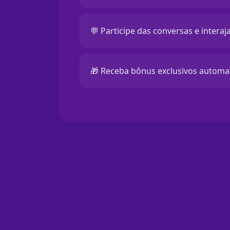
💬 Participe das conversas e interaj
🎁 Receba bônus exclusivos autom