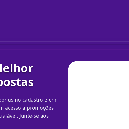
Melhor
postas
bônus no cadastro e em
em acesso a promoções
ualável. Junte-se aos