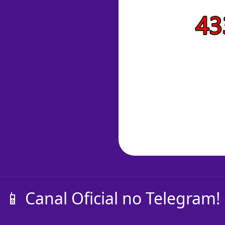
📱 Canal Oficial no Telegram!