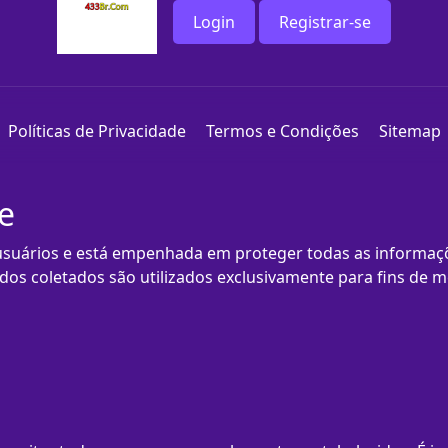
Login
Registrar-se
Políticas de Privacidade
Termos e Condições
Sitemap
de
 usuários e está empenhada em proteger todas as informaç
os coletados são utilizados exclusivamente para fins de m