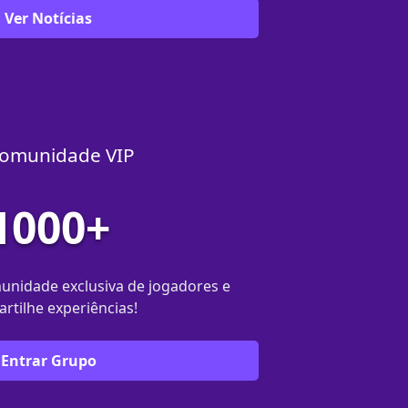
Ver Notícias
Comunidade VIP
1000+
unidade exclusiva de jogadores e
rtilhe experiências!
Entrar Grupo