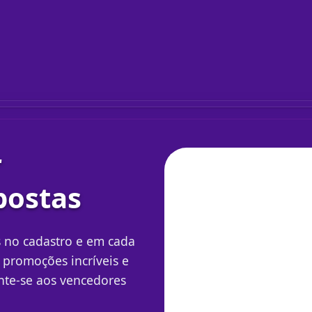
r
postas
 no cadastro e em cada
 promoções incríveis e
unte-se aos vencedores