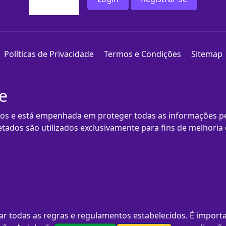
Políticas de Privacidade
Termos e Condições
Sitemap
de
rios e está empenhada em proteger todas as informações p
tados são utilizados exclusivamente para fins de melhoria
 todas as regras e regulamentos estabelecidos. É importa