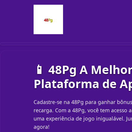
📱 48Pg A Melho
Plataforma de A
Cadastre-se na 48Pg para ganhar bônus
recarga. Com a 48Pg, você tem acesso a
uma experiência de jogo inigualável. J
agora!