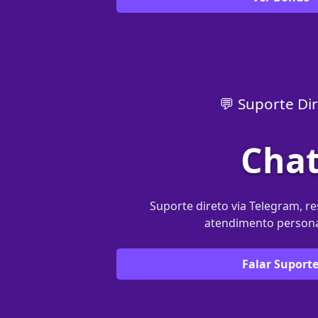
💬 Suporte Di
Cha
Suporte direto via Telegram, r
atendimento persona
Falar Suport