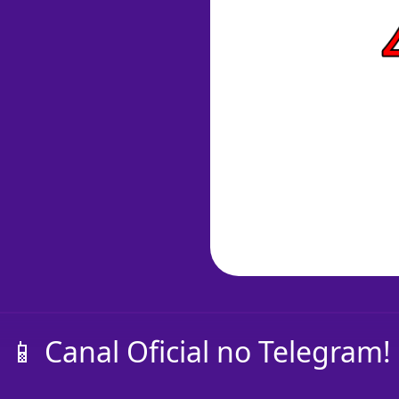
📱 Canal Oficial no Telegram!