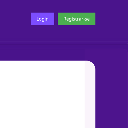
Login
Registrar-se