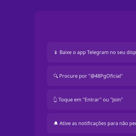
📱 Baixe o app Telegram no seu disp
🔍 Procure por "@48PgOficial"
👆 Toque em "Entrar" ou "Join"
🔔 Ative as notificações para não p