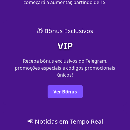
começará a aumentar, partindo de 1x.
🎁 Bônus Exclusivos
VIP
Receba bônus exclusivos do Telegram,
promoções especiais e códigos promocionais
únicos!
Ver Bônus
📢 Notícias em Tempo Real