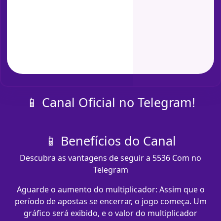
📱 Canal Oficial no Telegram!
📱 Benefícios do Canal
Descubra as vantagens de seguir a 5536 Com no
Telegram
Aguarde o aumento do multiplicador: Assim que o
período de apostas se encerrar, o jogo começa. Um
gráfico será exibido, e o valor do multiplicador