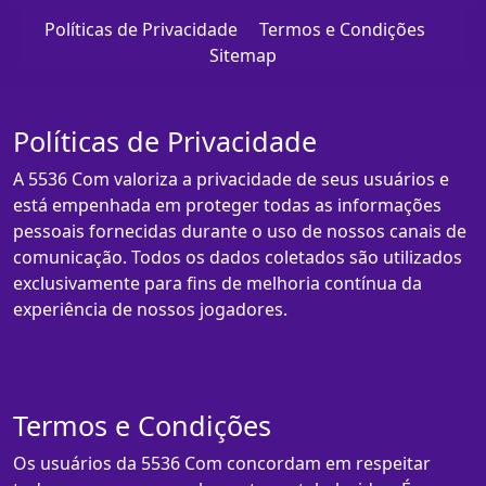
Políticas de Privacidade
Termos e Condições
Sitemap
Políticas de Privacidade
A 5536 Com valoriza a privacidade de seus usuários e
está empenhada em proteger todas as informações
pessoais fornecidas durante o uso de nossos canais de
comunicação. Todos os dados coletados são utilizados
exclusivamente para fins de melhoria contínua da
experiência de nossos jogadores.
Termos e Condições
Os usuários da 5536 Com concordam em respeitar