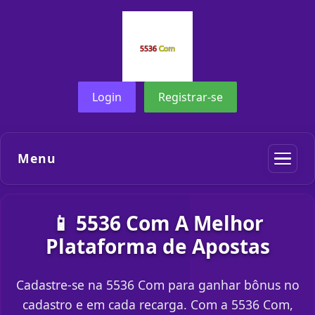
Login
Registrar-se
Menu
📱 5536 Com A Melhor
Plataforma de Apostas
Cadastre-se na 5536 Com para ganhar bônus no
cadastro e em cada recarga. Com a 5536 Com,