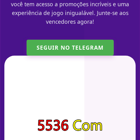
você tem acesso a promoções incríveis e uma
experiência de jogo inigualável. Junte-se aos
vencedores agora!
SEGUIR NO TELEGRAM