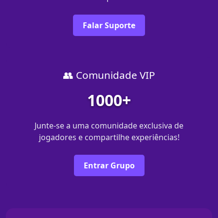
Falar Suporte
👥 Comunidade VIP
1000+
Junte-se a uma comunidade exclusiva de
jogadores e compartilhe experiências!
Entrar Grupo