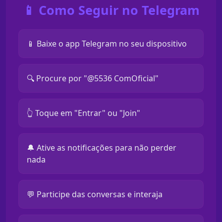
📱 Como Seguir no Telegram
📱 Baixe o app Telegram no seu dispositivo
🔍 Procure por "@5536 ComOficial"
👆 Toque em "Entrar" ou "Join"
🔔 Ative as notificações para não perder
nada
💬 Participe das conversas e interaja