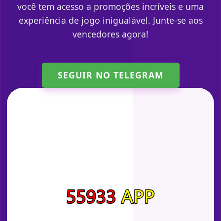
você tem acesso a promoções incríveis e uma
experiência de jogo inigualável. Junte-se aos
vencedores agora!
SEGUIR NO TELEGRAM