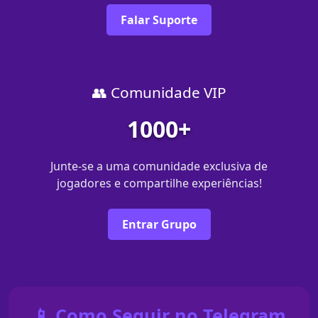
Falar Suporte
👥 Comunidade VIP
1000+
Junte-se a uma comunidade exclusiva de
jogadores e compartilhe experiências!
Entrar Grupo
📱 Como Seguir no Telegram