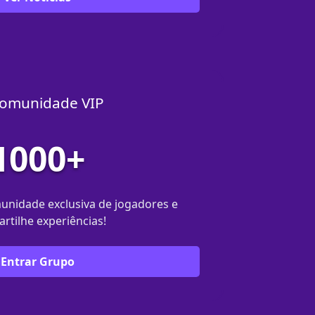
Comunidade VIP
1000+
unidade exclusiva de jogadores e
rtilhe experiências!
Entrar Grupo