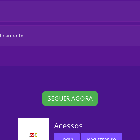
a
aticamente
SEGUIR AGORA
Acessos
Login
Registrar-se