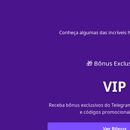
Conheça algumas das incríveis h
🎁 Bônus Exclu
VIP
Receba bônus exclusivos do Telegra
e códigos promocionai
Ver Bônus