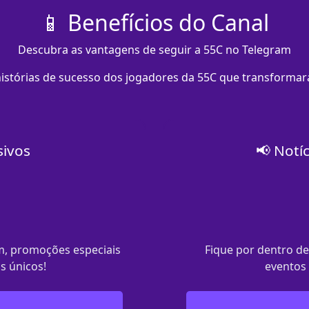
📱 Benefícios do Canal
Descubra as vantagens de seguir a 55C no Telegram
istórias de sucesso dos jogadores da 55C que transformar
sivos
📢 Notí
m, promoções especiais
Fique por dentro d
s únicos!
eventos