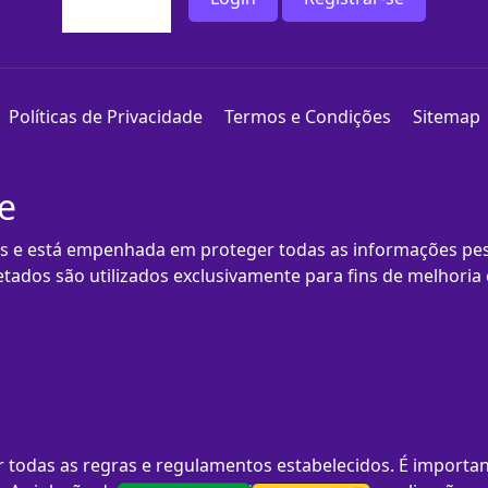
Políticas de Privacidade
Termos e Condições
Sitemap
de
ios e está empenhada em proteger todas as informações pe
tados são utilizados exclusivamente para fins de melhoria
todas as regras e regulamentos estabelecidos. É importan