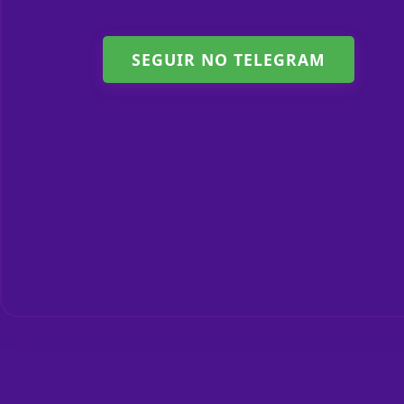
SEGUIR NO TELEGRAM