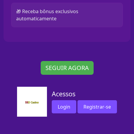
🎁 Receba bônus exclusivos
automaticamente
SEGUIR AGORA
Acessos
Login
Registrar-se