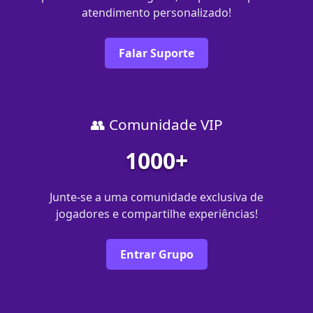
atendimento personalizado!
Falar Suporte
👥 Comunidade VIP
1000+
Junte-se a uma comunidade exclusiva de
jogadores e compartilhe experiências!
Entrar Grupo