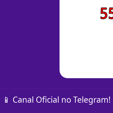
📱 Canal Oficial no Telegram!