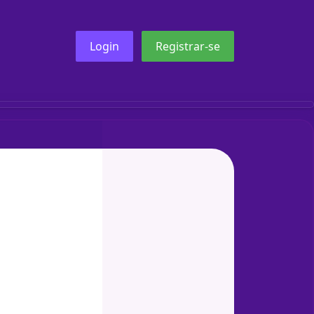
Login
Registrar-se