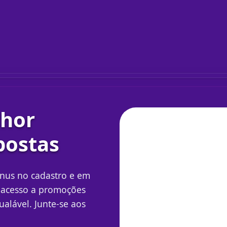
lhor
postas
ônus no cadastro e em
m acesso a promoções
ualável. Junte-se aos