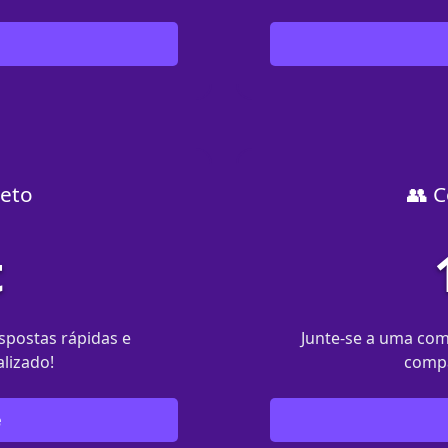
reto
👥 
t
espostas rápidas e
Junte-se a uma com
lizado!
compa
e