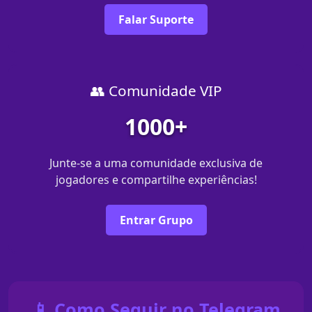
Falar Suporte
👥 Comunidade VIP
1000+
Junte-se a uma comunidade exclusiva de
jogadores e compartilhe experiências!
Entrar Grupo
📱 Como Seguir no Telegram