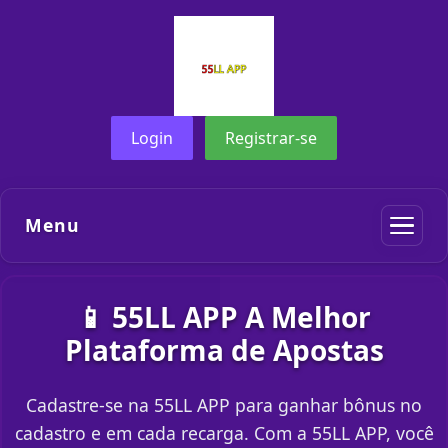
Login
Registrar-se
Menu
📱 55LL APP A Melhor
Plataforma de Apostas
Cadastre-se na 55LL APP para ganhar bônus no
cadastro e em cada recarga. Com a 55LL APP, você