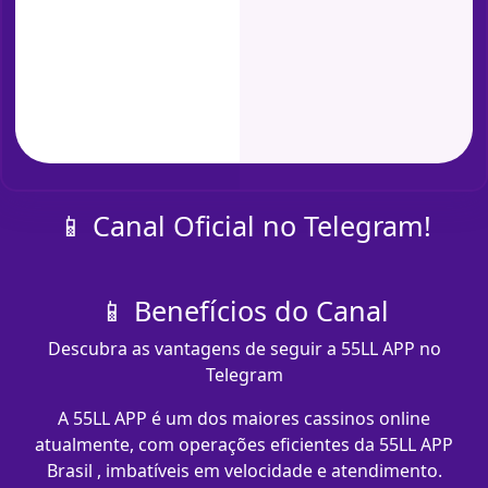
📱 Canal Oficial no Telegram!
📱 Benefícios do Canal
Descubra as vantagens de seguir a 55LL APP no
Telegram
A 55LL APP é um dos maiores cassinos online
atualmente, com operações eficientes da 55LL APP
Brasil , imbatíveis em velocidade e atendimento.