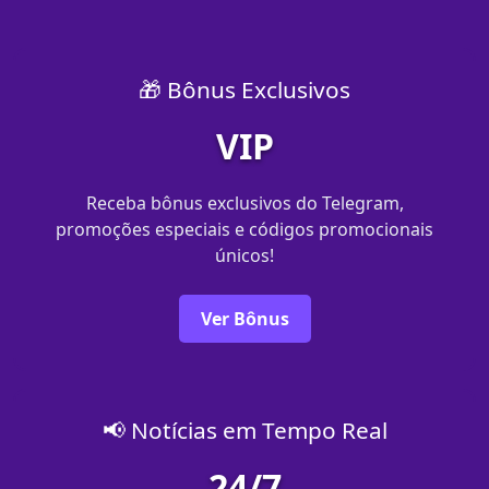
🎁 Bônus Exclusivos
VIP
Receba bônus exclusivos do Telegram,
promoções especiais e códigos promocionais
únicos!
Ver Bônus
📢 Notícias em Tempo Real
24/7