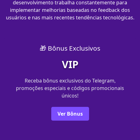
desenvolvimento trabalha constantemente para
implementar melhorias baseadas no feedback dos
usuários e nas mais recentes tendências tecnológicas.
🎁 Bônus Exclusivos
VIP
Receba bônus exclusivos do Telegram,
promoções especiais e códigos promocionais
únicos!
Ver Bônus