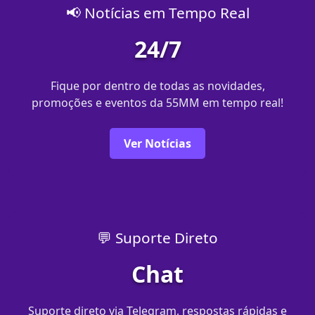
📢 Notícias em Tempo Real
24/7
Fique por dentro de todas as novidades,
promoções e eventos da 55MM em tempo real!
Ver Notícias
💬 Suporte Direto
Chat
Suporte direto via Telegram, respostas rápidas e