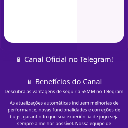
📱 Canal Oficial no Telegram!
📱 Benefícios do Canal
Descubra as vantagens de seguir a 55MM no Telegram
As atualizações automáticas incluem melhorias de
performance, novas funcionalidades e correções de
bugs, garantindo que sua experiência de jogo seja
sempre a melhor possível. Nossa equipe de