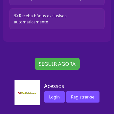
🎁 Receba bônus exclusivos
automaticamente
SEGUIR AGORA
Acessos
Login
Registrar-se