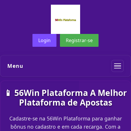
Login
Registrar-se
Menu
📱 56Win Plataforma A Melhor
Plataforma de Apostas
Cadastre-se na 56Win Plataforma para ganhar
bônus no cadastro e em cada recarga. Com a