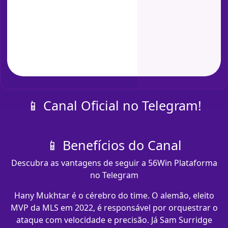
📱 Canal Oficial no Telegram!
📱 Benefícios do Canal
Descubra as vantagens de seguir a 56Win Plataforma
no Telegram
Hany Mukhtar é o cérebro do time. O alemão, eleito
MVP da MLS em 2022, é responsável por orquestrar o
ataque com velocidade e precisão. Já Sam Surridge