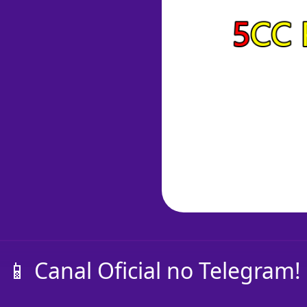
📱 Canal Oficial no Telegram!