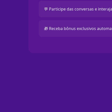
💬 Participe das conversas e interaj
🎁 Receba bônus exclusivos autom