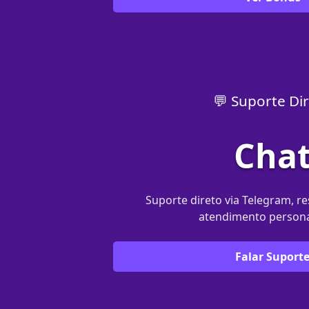
💬 Suporte Di
Cha
Suporte direto via Telegram, r
atendimento persona
Falar Suport