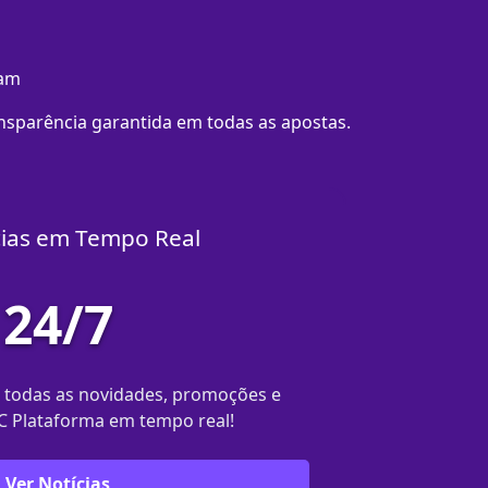
ram
nsparência garantida em todas as apostas.
cias em Tempo Real
24/7
e todas as novidades, promoções e
C Plataforma em tempo real!
Ver Notícias