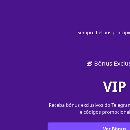
Sempre fiel aos princípi
🎁 Bônus Exclu
VIP
Receba bônus exclusivos do Telegra
e códigos promocionai
Ver Bônus