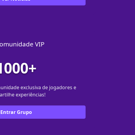
Comunidade VIP
1000+
unidade exclusiva de jogadores e
rtilhe experiências!
Entrar Grupo