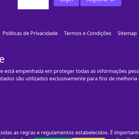
Políticas de Privacidade
Termos e Condições
Sitemap
de
os e está empenhada em proteger todas as informações pess
tados são utilizados exclusivamente para fins de melhoria
odas as regras e regulamentos estabelecidos. É importante