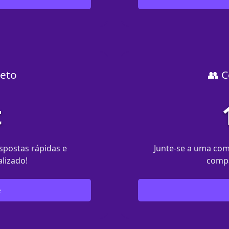
reto
👥 
t
espostas rápidas e
Junte-se a uma com
lizado!
compa
e