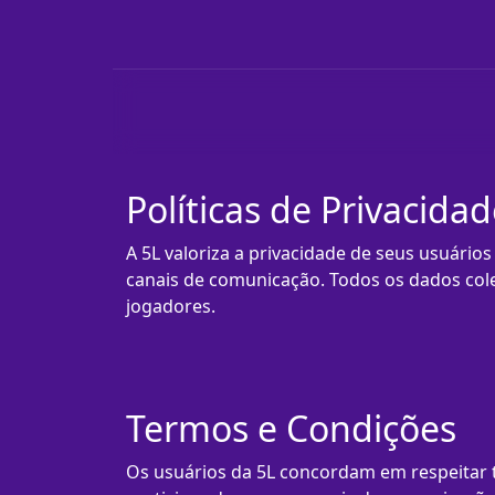
Políticas de Privacida
A 5L valoriza a privacidade de seus usuári
canais de comunicação. Todos os dados cole
jogadores.
Termos e Condições
Os usuários da 5L concordam em respeitar t