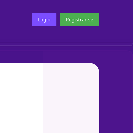
Login
Registrar-se