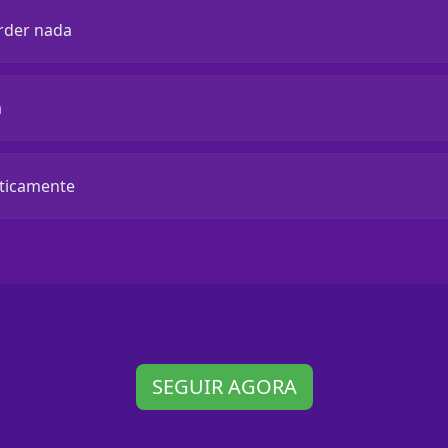
erder nada
a
aticamente
SEGUIR AGORA