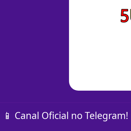
📱 Canal Oficial no Telegram!