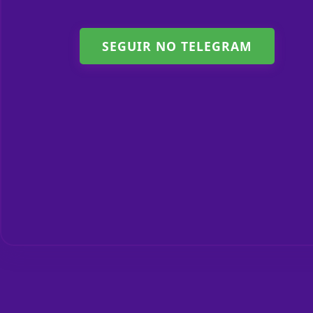
SEGUIR NO TELEGRAM