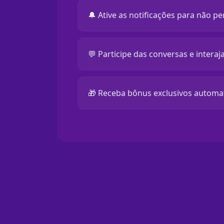
🔔 Ative as notificações para não p
💬 Participe das conversas e interaj
🎁 Receba bônus exclusivos autom