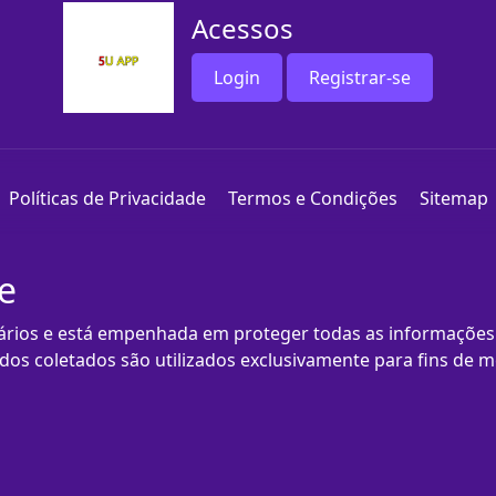
Acessos
Login
Registrar-se
Políticas de Privacidade
Termos e Condições
Sitemap
de
uários e está empenhada em proteger todas as informações
os coletados são utilizados exclusivamente para fins de m