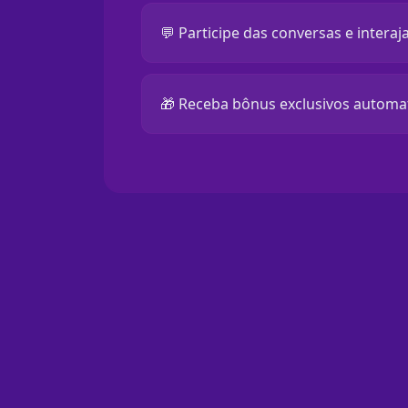
💬 Participe das conversas e interaj
🎁 Receba bônus exclusivos autom