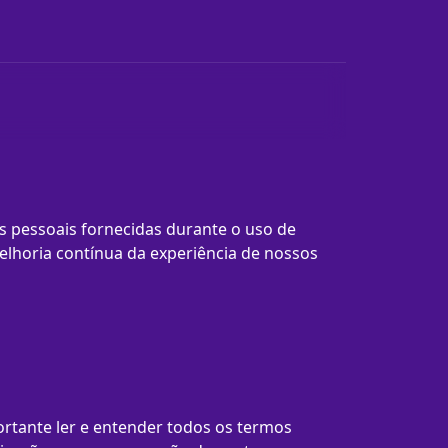
s pessoais fornecidas durante o uso de
elhoria contínua da experiência de nossos
rtante ler e entender todos os termos