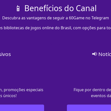
📱 Benefícios do Canal
Descubra as vantagens de seguir a 60Game no Telegram
ibliotecas de jogos online do Brasil, com opções para tod
sivos
📢 Notí
m, promoções especiais
Fique por dentro d
s únicos!
eventos d