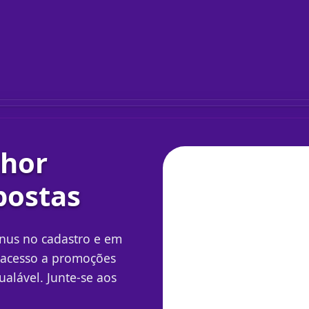
lhor
postas
nus no cadastro e em
 acesso a promoções
ualável. Junte-se aos