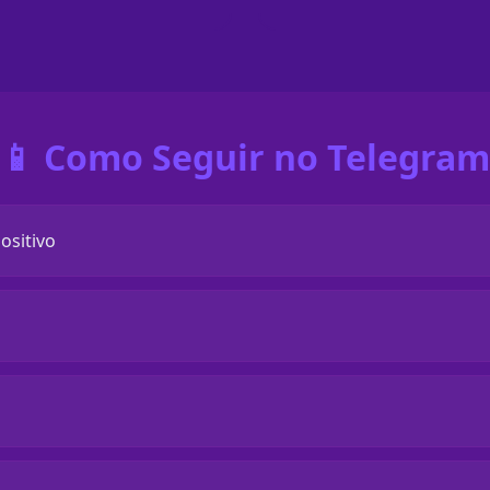
📱 Como Seguir no Telegram
ositivo