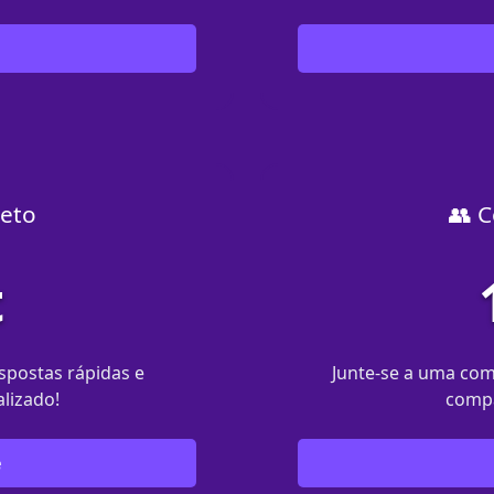
reto
👥 
t
espostas rápidas e
Junte-se a uma com
lizado!
compa
e