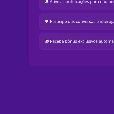
🔔 Ative as notificações para não p
💬 Participe das conversas e interaj
🎁 Receba bônus exclusivos autom