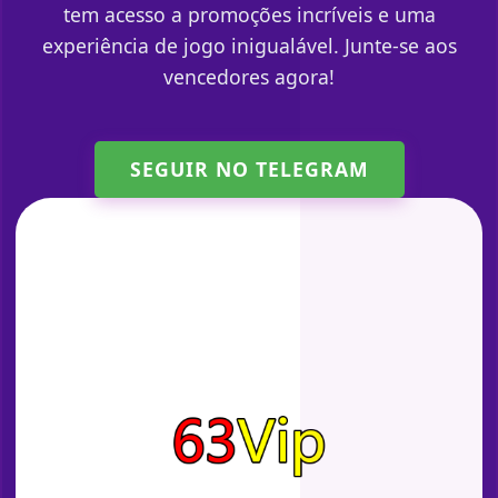
tem acesso a promoções incríveis e uma
experiência de jogo inigualável. Junte-se aos
vencedores agora!
SEGUIR NO TELEGRAM