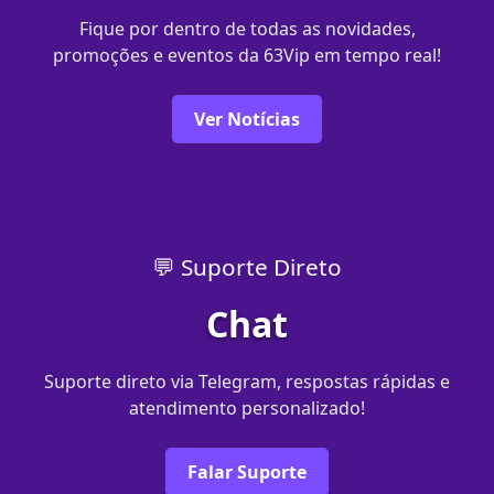
Fique por dentro de todas as novidades,
promoções e eventos da 63Vip em tempo real!
Ver Notícias
💬 Suporte Direto
Chat
Suporte direto via Telegram, respostas rápidas e
atendimento personalizado!
Falar Suporte