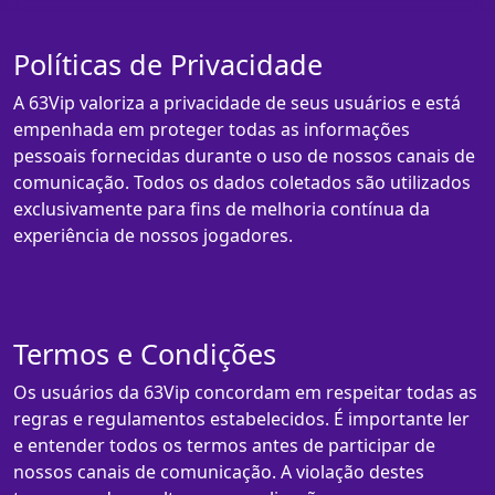
Políticas de Privacidade
A 63Vip valoriza a privacidade de seus usuários e está
empenhada em proteger todas as informações
pessoais fornecidas durante o uso de nossos canais de
comunicação. Todos os dados coletados são utilizados
exclusivamente para fins de melhoria contínua da
experiência de nossos jogadores.
Termos e Condições
Os usuários da 63Vip concordam em respeitar todas as
regras e regulamentos estabelecidos. É importante ler
e entender todos os termos antes de participar de
nossos canais de comunicação. A violação destes