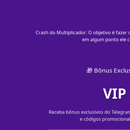
Crash do Multiplicador: O objetivo é faze
em algum ponto ele ca
🎁 Bônus Exclu
VIP
Receba bônus exclusivos do Telegra
e códigos promocionai