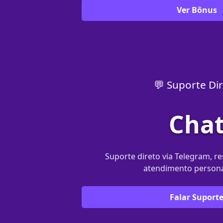
Ver Bônus
💬 Suporte Di
Cha
Suporte direto via Telegram, r
atendimento persona
Falar Suport