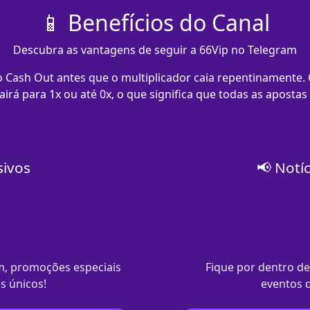
📱 Benefícios do Canal
Descubra as vantagens de seguir a 66Vip no Telegram
r o Cash Out antes que o multiplicador caia repentinamente
irá para 1x ou até 0x, o que significa que todas as apostas 
sivos
📢 Notí
m, promoções especiais
Fique por dentro d
s únicos!
eventos 