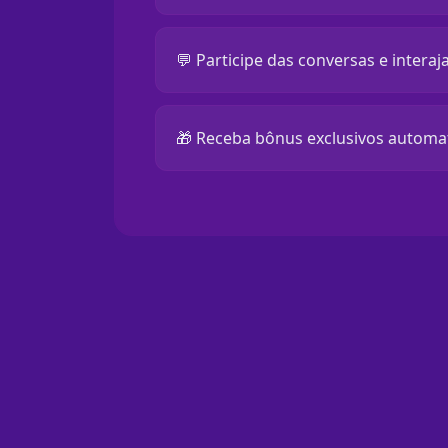
💬 Participe das conversas e interaj
🎁 Receba bônus exclusivos autom