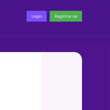
Login
Registrar-se