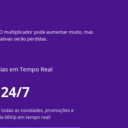
. O multiplicador pode aumentar muito, mas
ativas serão perdidas.
cias em Tempo Real
24/7
e todas as novidades, promoções e
da 66Vip em tempo real!