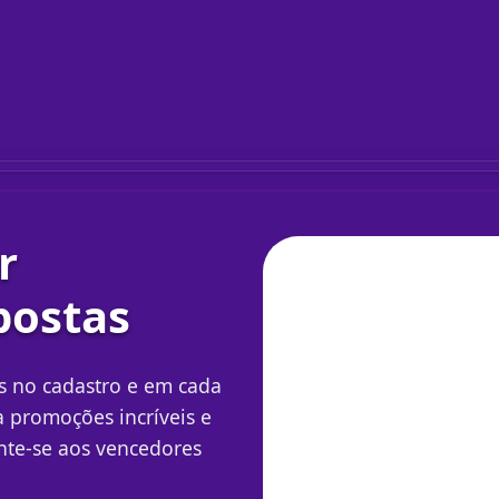
r
postas
s no cadastro e em cada
a promoções incríveis e
unte-se aos vencedores