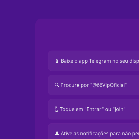
📱 Baixe o app Telegram no seu disp
🔍 Procure por "@66VipOficial"
👆 Toque em "Entrar" ou "Join"
🔔 Ative as notificações para não p