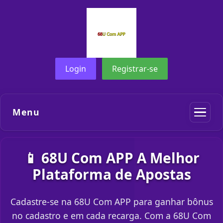
Login
Registrar-se
Menu
📱 68U Com APP A Melhor
Plataforma de Apostas
Cadastre-se na 68U Com APP para ganhar bônus
no cadastro e em cada recarga. Com a 68U Com