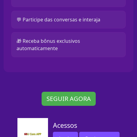
💬 Participe das conversas e interaja
🎁 Receba bônus exclusivos
automaticamente
SEGUIR AGORA
Acessos