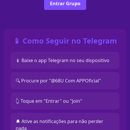
Entrar Grupo
📱 Como Seguir no Telegram
📱 Baixe o app Telegram no seu dispositivo
🔍 Procure por "@68U Com APPOficial"
👆 Toque em "Entrar" ou "Join"
🔔 Ative as notificações para não perder
nada