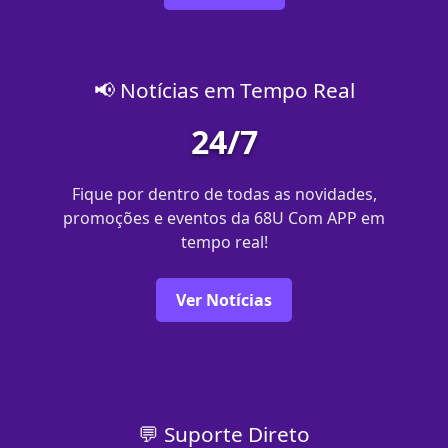
📢 Notícias em Tempo Real
24/7
Fique por dentro de todas as novidades,
promoções e eventos da 68U Com APP em
tempo real!
Ver Notícias
💬 Suporte Direto