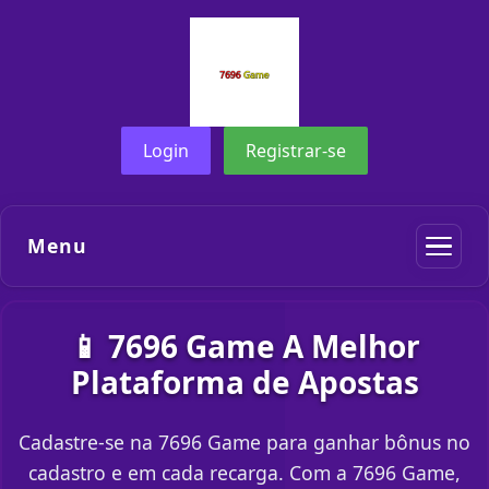
Login
Registrar-se
Menu
📱 7696 Game A Melhor
Plataforma de Apostas
Cadastre-se na 7696 Game para ganhar bônus no
cadastro e em cada recarga. Com a 7696 Game,