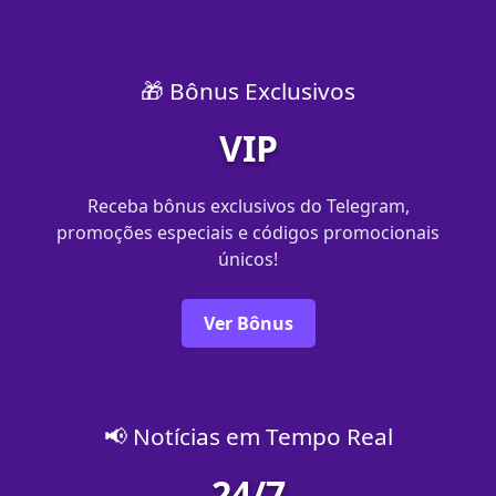
🎁 Bônus Exclusivos
VIP
Receba bônus exclusivos do Telegram,
promoções especiais e códigos promocionais
únicos!
Ver Bônus
📢 Notícias em Tempo Real
24/7