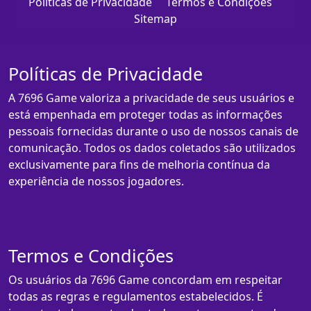
Políticas de Privacidade
Termos e Condições
Sitemap
Políticas de Privacidade
A 7696 Game valoriza a privacidade de seus usuários e
está empenhada em proteger todas as informações
pessoais fornecidas durante o uso de nossos canais de
comunicação. Todos os dados coletados são utilizados
exclusivamente para fins de melhoria contínua da
experiência de nossos jogadores.
Termos e Condições
Os usuários da 7696 Game concordam em respeitar
todas as regras e regulamentos estabelecidos. É