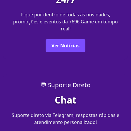
Fique por dentro de todas as novidades,
promoções e eventos da 7696 Game em tempo
real!
Ver Notícias
💬 Suporte Direto
Chat
Suporte direto via Telegram, respostas rápidas e
atendimento personalizado!