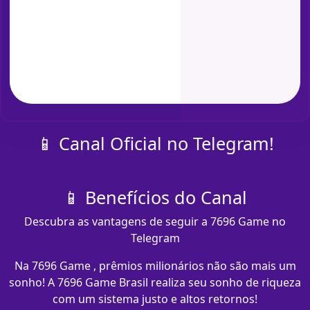
📱 Canal Oficial no Telegram!
📱 Benefícios do Canal
Descubra as vantagens de seguir a 7696 Game no
Telegram
Na 7696 Game , prêmios milionários não são mais um
sonho! A 7696 Game Brasil realiza seu sonho de riqueza
com um sistema justo e altos retornos!