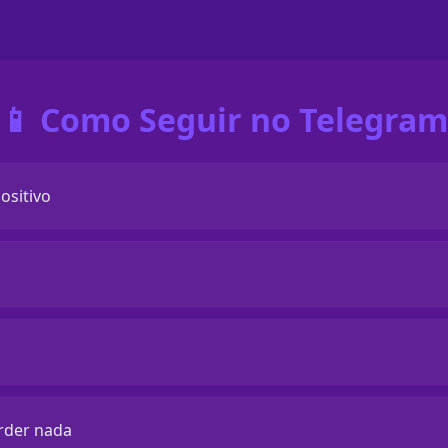
📱 Como Seguir no Telegram
ositivo
erder nada