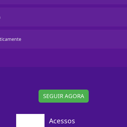
a
aticamente
SEGUIR AGORA
Acessos