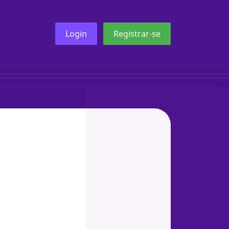
Login
Registrar-se