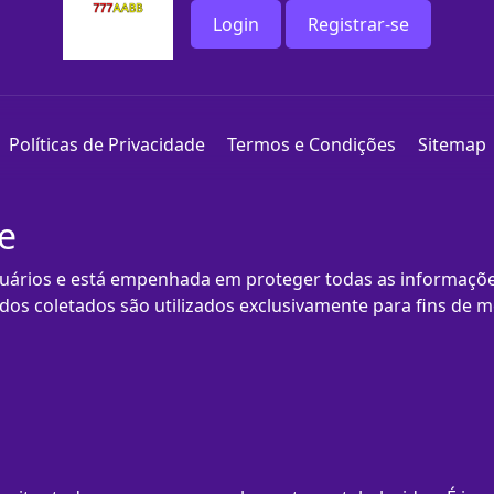
Login
Registrar-se
Políticas de Privacidade
Termos e Condições
Sitemap
de
usuários e está empenhada em proteger todas as informaçõe
os coletados são utilizados exclusivamente para fins de m