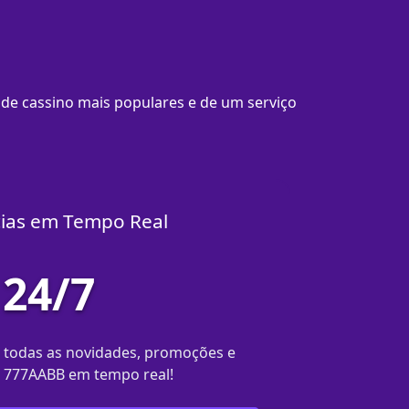
 de cassino mais populares e de um serviço
cias em Tempo Real
24/7
e todas as novidades, promoções e
 777AABB em tempo real!