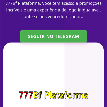
777Bf Plataforma, você tem acesso a promoções
incríveis e uma experiência de jogo inigualável.
Junte-se aos vencedores agora!
SEGUIR NO TELEGRAM