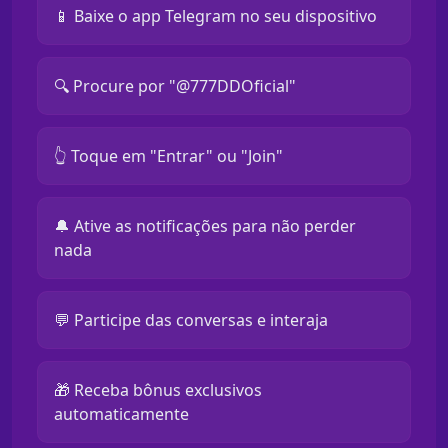
📱 Baixe o app Telegram no seu dispositivo
🔍 Procure por "@777DDOficial"
👆 Toque em "Entrar" ou "Join"
🔔 Ative as notificações para não perder
nada
💬 Participe das conversas e interaja
🎁 Receba bônus exclusivos
automaticamente