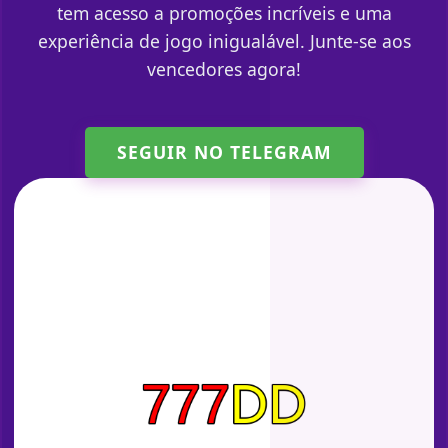
tem acesso a promoções incríveis e uma
experiência de jogo inigualável. Junte-se aos
vencedores agora!
SEGUIR NO TELEGRAM