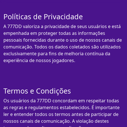
Políticas de Privacidade
A 777DD valoriza a privacidade de seus usuários e está
empenhada em proteger todas as informações
pessoais fornecidas durante o uso de nossos canais de
comunicação. Todos os dados coletados são utilizados
exclusivamente para fins de melhoria contínua da
experiência de nossos jogadores.
Termos e Condições
Os usuários da 777DD concordam em respeitar todas
as regras e regulamentos estabelecidos. É importante
ler e entender todos os termos antes de participar de
nossos canais de comunicação. A violação destes