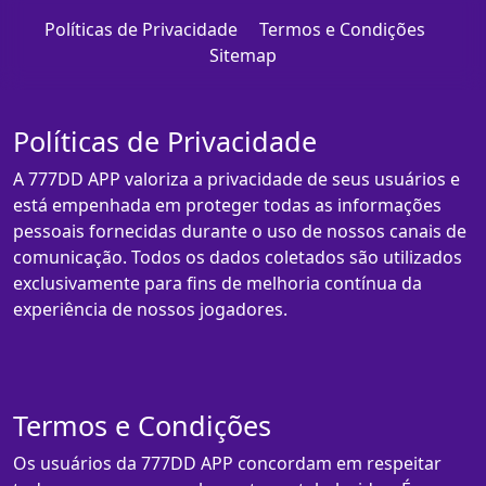
Políticas de Privacidade
Termos e Condições
Sitemap
Políticas de Privacidade
A 777DD APP valoriza a privacidade de seus usuários e
está empenhada em proteger todas as informações
pessoais fornecidas durante o uso de nossos canais de
comunicação. Todos os dados coletados são utilizados
exclusivamente para fins de melhoria contínua da
experiência de nossos jogadores.
Termos e Condições
Os usuários da 777DD APP concordam em respeitar