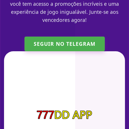
você tem acesso a promoções incríveis e uma
experiência de jogo inigualável. Junte-se aos
vencedores agora!
SEGUIR NO TELEGRAM