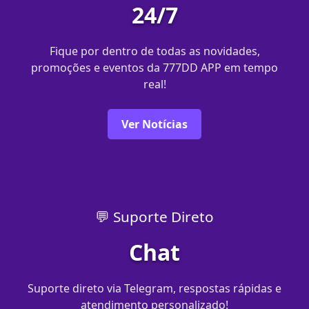
24/7
Fique por dentro de todas as novidades,
promoções e eventos da 777DD APP em tempo
real!
Ver Notícias
💬 Suporte Direto
Chat
Suporte direto via Telegram, respostas rápidas e
atendimento personalizado!