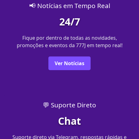
📢 Notícias em Tempo Real
24/7
Fique por dentro de todas as novidades,
promoções e eventos da 777J em tempo real!
Ver Notícias
💬 Suporte Direto
Chat
Suporte direto via Telegram, respostas rápidas e