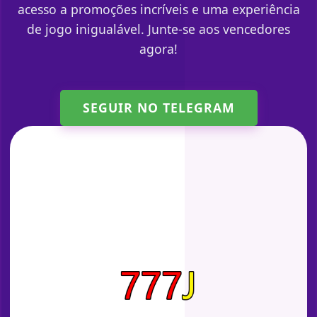
acesso a promoções incríveis e uma experiência
de jogo inigualável. Junte-se aos vencedores
agora!
SEGUIR NO TELEGRAM