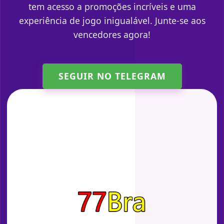
tem acesso a promoções incríveis e uma
experiência de jogo inigualável. Junte-se aos
vencedores agora!
SEGUIR NO TELEGRAM