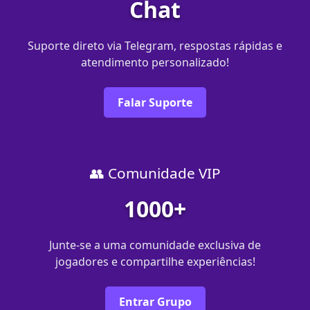
Chat
Suporte direto via Telegram, respostas rápidas e
atendimento personalizado!
Falar Suporte
👥 Comunidade VIP
1000+
Junte-se a uma comunidade exclusiva de
jogadores e compartilhe experiências!
Entrar Grupo