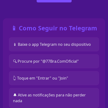
📱 Como Seguir no Telegram
📱 Baixe o app Telegram no seu dispositivo
🔍 Procure por "@77Bra.ComOficial"
👆 Toque em "Entrar" ou "Join"
🔔 Ative as notificações para não perder
nada