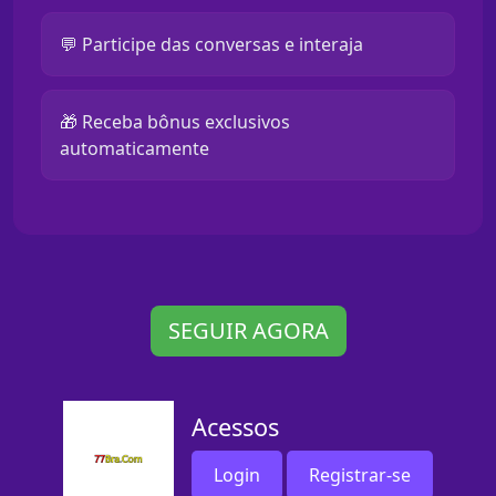
💬 Participe das conversas e interaja
🎁 Receba bônus exclusivos
automaticamente
SEGUIR AGORA
Acessos
Login
Registrar-se