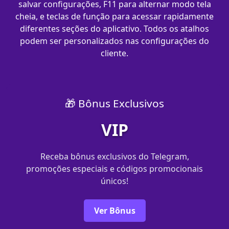
salvar configurações, F11 para alternar modo tela
cheia, e teclas de função para acessar rapidamente
diferentes seções do aplicativo. Todos os atalhos
podem ser personalizados nas configurações do
cliente.
🎁 Bônus Exclusivos
VIP
Receba bônus exclusivos do Telegram,
promoções especiais e códigos promocionais
únicos!
Ver Bônus