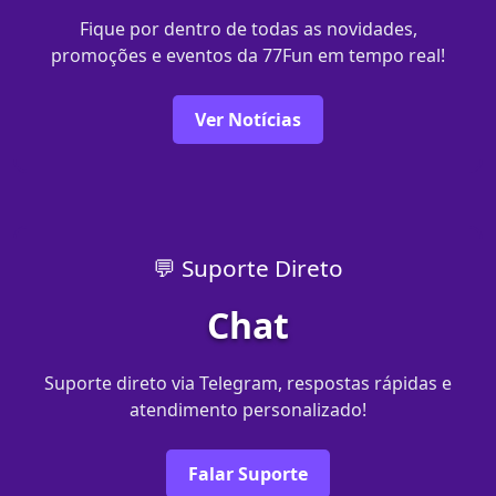
Fique por dentro de todas as novidades,
promoções e eventos da 77Fun em tempo real!
Ver Notícias
💬 Suporte Direto
Chat
Suporte direto via Telegram, respostas rápidas e
atendimento personalizado!
Falar Suporte