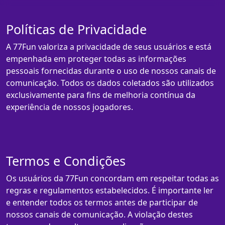
Políticas de Privacidade
A 77Fun valoriza a privacidade de seus usuários e está
empenhada em proteger todas as informações
pessoais fornecidas durante o uso de nossos canais de
comunicação. Todos os dados coletados são utilizados
exclusivamente para fins de melhoria contínua da
experiência de nossos jogadores.
Termos e Condições
Os usuários da 77Fun concordam em respeitar todas as
regras e regulamentos estabelecidos. É importante ler
e entender todos os termos antes de participar de
nossos canais de comunicação. A violação destes