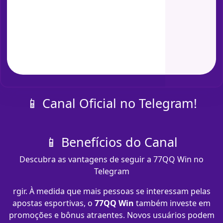
📱 Canal Oficial no Telegram!
📱 Benefícios do Canal
Descubra as vantagens de seguir a 77QQ Win no
Telegram
rgir. À medida que mais pessoas se interessam pelas
apostas esportivas, o
77QQ Win
também investe em
promoções e bônus atraentes. Novos usuários podem