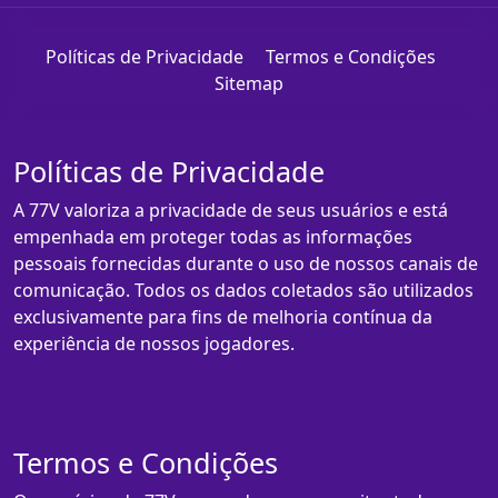
Políticas de Privacidade
Termos e Condições
Sitemap
Políticas de Privacidade
A 77V valoriza a privacidade de seus usuários e está
empenhada em proteger todas as informações
pessoais fornecidas durante o uso de nossos canais de
comunicação. Todos os dados coletados são utilizados
exclusivamente para fins de melhoria contínua da
experiência de nossos jogadores.
Termos e Condições