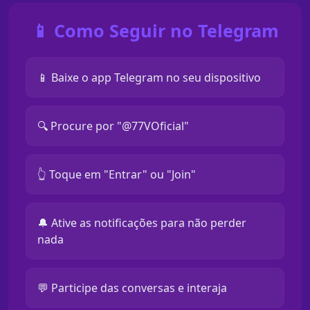
📱 Como Seguir no Telegram
📱 Baixe o app Telegram no seu dispositivo
🔍 Procure por "@77VOficial"
👆 Toque em "Entrar" ou "Join"
🔔 Ative as notificações para não perder
nada
💬 Participe das conversas e interaja