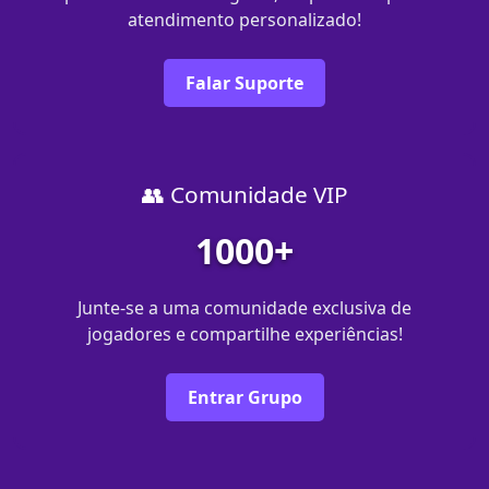
atendimento personalizado!
Falar Suporte
👥 Comunidade VIP
1000+
Junte-se a uma comunidade exclusiva de
jogadores e compartilhe experiências!
Entrar Grupo