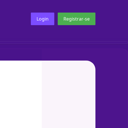
Login
Registrar-se