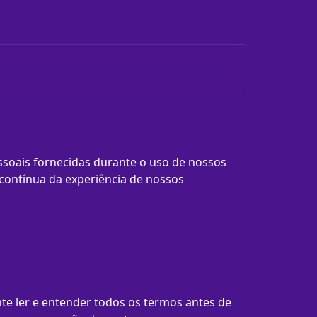
ssoais fornecidas durante o uso de nossos
 contínua da experiência de nossos
te ler e entender todos os termos antes de