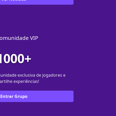
Comunidade VIP
1000+
unidade exclusiva de jogadores e
rtilhe experiências!
Entrar Grupo