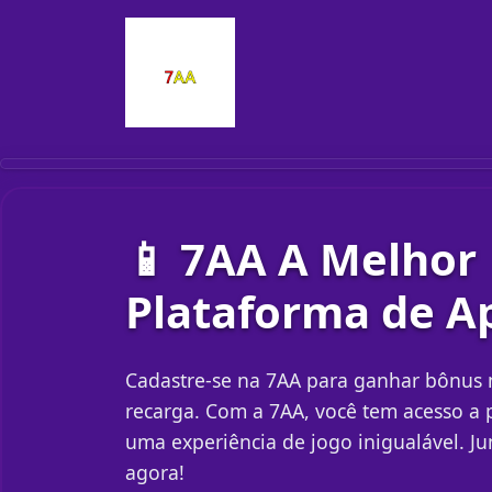
📱 7AA A Melhor
Plataforma de A
Cadastre-se na 7AA para ganhar bônus 
recarga. Com a 7AA, você tem acesso a 
uma experiência de jogo inigualável. J
agora!