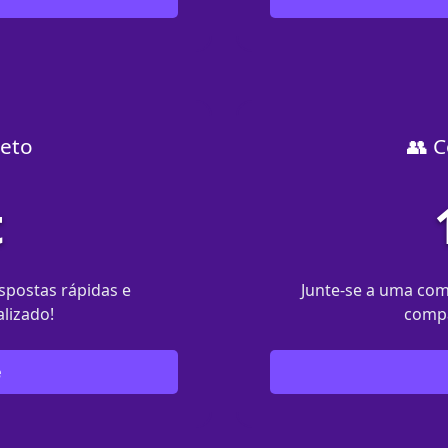
reto
👥 
t
espostas rápidas e
Junte-se a uma com
lizado!
compa
e