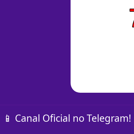
📱 Canal Oficial no Telegram!