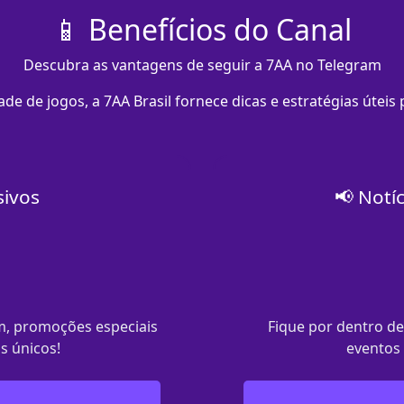
📱 Benefícios do Canal
Descubra as vantagens de seguir a 7AA no Telegram
de de jogos, a 7AA Brasil fornece dicas e estratégias úteis
sivos
📢 Notí
m, promoções especiais
Fique por dentro d
s únicos!
eventos