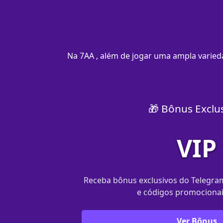
Na 7AA , além de jogar uma ampla varieda
🎁 Bônus Exclu
VIP
Receba bônus exclusivos do Telegra
e códigos promocionai
Ver Bônus