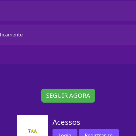
a
aticamente
SEGUIR AGORA
Acessos
Login
Registrar-se