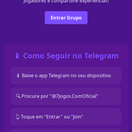
jogadores e compartilhe experiências!
Entrar Grupo
📱 Como Seguir no Telegram
📱 Baixe o app Telegram no seu dispositivo
🔍 Procure por "@7Jogos.ComOficial"
👆 Toque em "Entrar" ou "Join"