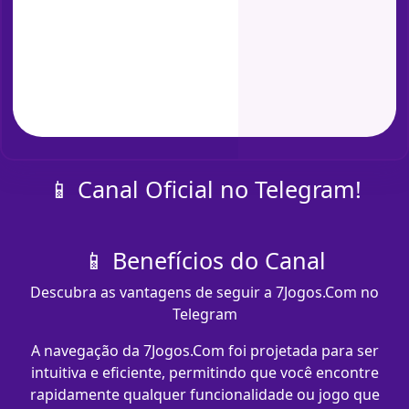
📱 Canal Oficial no Telegram!
📱 Benefícios do Canal
Descubra as vantagens de seguir a 7Jogos.Com no
Telegram
A navegação da 7Jogos.Com foi projetada para ser
intuitiva e eficiente, permitindo que você encontre
rapidamente qualquer funcionalidade ou jogo que