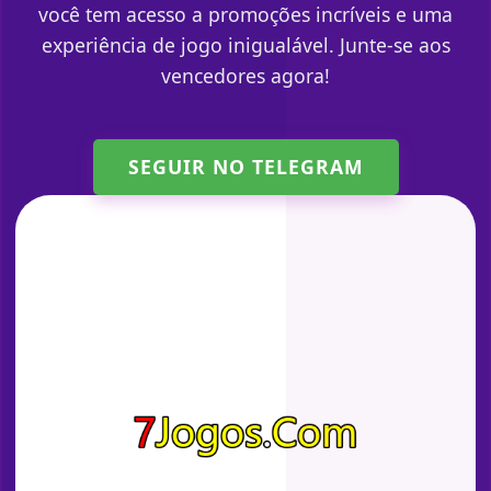
você tem acesso a promoções incríveis e uma
experiência de jogo inigualável. Junte-se aos
vencedores agora!
SEGUIR NO TELEGRAM