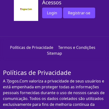
Acessos
Login
Registrar-se
Políticas de Privacidade
Termos e Condições
Sitemap
Políticas de Privacidade
A 7Jogos.Com valoriza a privacidade de seus usuários e
está empenhada em proteger todas as informações
pessoais fornecidas durante o uso de nossos canais de
comunicação. Todos os dados coletados são utilizados
exclusivamente para fins de melhoria contínua da