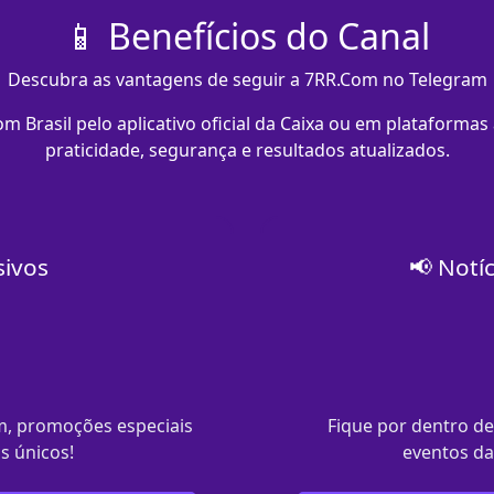
📱 Benefícios do Canal
Descubra as vantagens de seguir a 7RR.Com no Telegram
Com Brasil pelo aplicativo oficial da Caixa ou em plataform
praticidade, segurança e resultados atualizados.
sivos
📢 Notí
m, promoções especiais
Fique por dentro d
s únicos!
eventos da