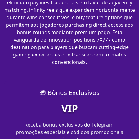
eliminam paylines tradicionais em favor de adjacency
matching, infinity reels que expandem horizontalmente
durante wins consecutivos, e buy feature options que
permitem aos jogadores purchasing direct access aos
bonus rounds mediante premium pago. Esta
vanguarda de innovation positions 7X777 como
destination para players que buscam cutting-edge
gaming experiences que transcendem formatos
convencionais.
🎁 Bônus Exclusivos
VIP
Receba bônus exclusivos do Telegram,
promoções especiais e códigos promocionais