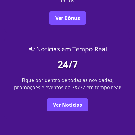
únicos!
Ver Bônus
📢 Notícias em Tempo Real
24/7
Fique por dentro de todas as novidades,
promoções e eventos da 7X777 em tempo real!
Ver Notícias